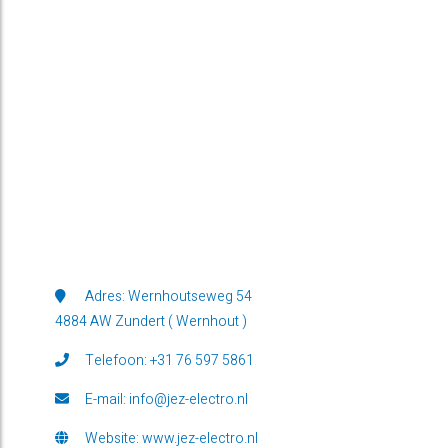
Head Office
Adres: Wernhoutseweg 54
4884 AW Zundert ( Wernhout )
Telefoon: +31 76 597 5861
E-mail: info@jez-electro.nl
Website: www.jez-electro.nl