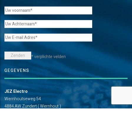
* verplichte velden
GEGEVENS
JEZ Electro
Wernhoutseweg 54
4884 AW Zundert ( Wernhout )
+31 76 597 5861
info@jez-electro.nl