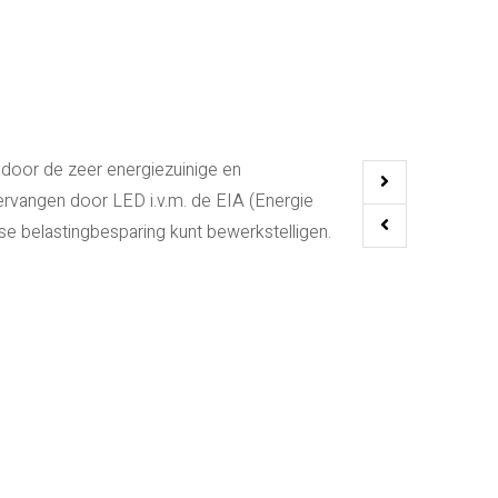
Stichting Bloe
 door de zeer energiezuinige en
Sinds 2005 verz
vervangen door LED i.v.m. de EIA (Energie
pleinen en feest
kse belastingbesparing kunt bewerkstelligen.
september. Hier