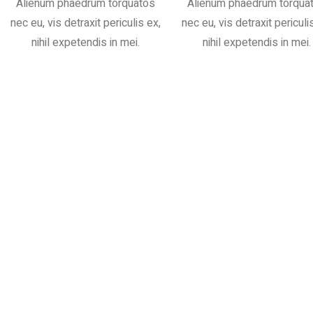
Alienum phaedrum torquatos
Alienum phaedrum torqua
nec eu, vis detraxit periculis ex,
nec eu, vis detraxit periculi
nihil expetendis in mei.
nihil expetendis in mei.